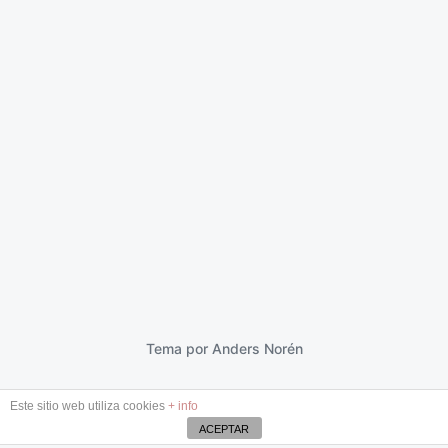
Círculos
21 febrero 2015
F
e
c
h
a
p
Tema por
Anders Norén
u
b
Este sitio web utiliza cookies
+ info
l
i
ACEPTAR