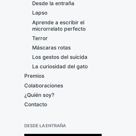
Desde la entraña
Lapso
Aprende a escribir el
microrrelato perfecto
Terror
Máscaras rotas
Los gestos del suicida
La curiosidad del gato
D
Premios
a
Colaboraciones
F
¿Quién soy?
e
Contacto
c
h
a
DESDE LA ENTRAÑA
p
u