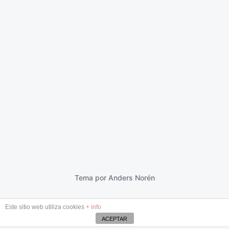
El desierto que ruge
11 febrero 2013
F
e
c
h
a
p
Tema por
Anders Norén
u
b
Este sitio web utiliza cookies
+ info
l
i
ACEPTAR