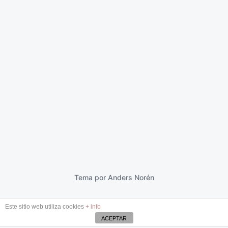
Deshilachados
15 febrero 2022
F
e
c
h
a
p
Tema por
Anders Norén
u
b
Este sitio web utiliza cookies
+ info
l
i
ACEPTAR