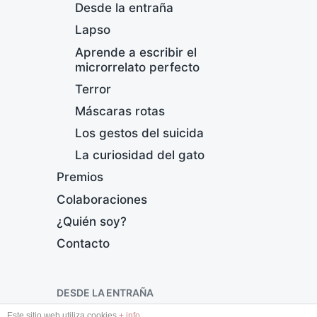
Desde la entraña
Lapso
Aprende a escribir el
microrrelato perfecto
Terror
Máscaras rotas
Los gestos del suicida
P
(
La curiosidad del gato
Premios
F
Colaboraciones
e
c
¿Quién soy?
h
Contacto
a
p
u
b
DESDE LA ENTRAÑA
l
Este sitio web utiliza cookies
+ info