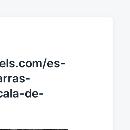
els.com/es-
arras-
cala-de-