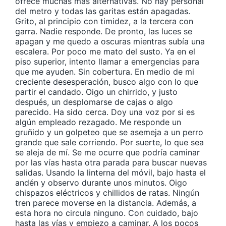
ofrece muchas más alternativas. No hay personal
del metro y todas las garitas están apagadas.
Grito, al principio con timidez, a la tercera con
garra. Nadie responde. De pronto, las luces se
apagan y me quedo a oscuras mientras subía una
escalera. Por poco me mato del susto. Ya en el
piso superior, intento llamar a emergencias para
que me ayuden. Sin cobertura. En medio de mi
creciente desesperación, busco algo con lo que
partir el candado. Oigo un chirrido, y justo
después, un desplomarse de cajas o algo
parecido. Ha sido cerca. Doy una voz por si es
algún empleado rezagado. Me responde un
gruñido y un golpeteo que se asemeja
a un perro
grande que sale corriendo. Por suerte, lo que sea
se aleja de mí. Se me ocurre que podría caminar
por las vías hasta otra parada para buscar nuevas
salidas. Usando la linterna del móvil, bajo hasta el
andén y observo durante unos minutos. Oigo
chispazos eléctricos y chillidos de ratas. Ningún
tren parece moverse en la distancia. Además, a
esta hora no circula ninguno. Con cuidado, bajo
hasta las vías y empiezo a caminar. A los pocos