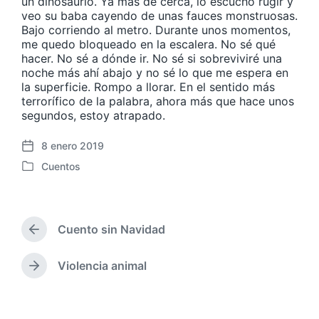
un dinosaurio. Ya más de cerca, lo escucho rugir y
veo su baba cayendo de unas fauces monstruosas.
Bajo corriendo al metro. Durante unos momentos,
me quedo bloqueado en la escalera. No sé qué
hacer. No sé a dónde ir. No sé si sobreviviré una
noche más ahí abajo y no sé lo que me espera en
la superficie. Rompo a llorar. En el sentido más
terrorífico de la palabra, ahora más que hace unos
segundos, estoy atrapado.
8 enero 2019
F
Cuentos
e
P
c
u
h
b
a
l
p
Cuento sin Navidad
i
E
u
c
n
b
a
t
Violencia animal
E
l
r
d
n
i
a
a
t
c
d
e
r
a