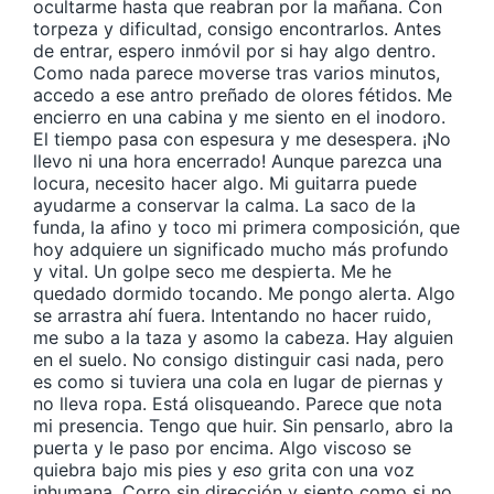
ocultarme hasta que reabran por la mañana. Con
torpeza y dificultad, consigo encontrarlos. Antes
de entrar, espero inmóvil por si hay algo dentro.
Como nada parece moverse tras varios minutos,
accedo a ese antro preñado de olores fétidos. Me
encierro en una cabina y me siento en el inodoro.
El tiempo pasa con espesura y me desespera. ¡No
llevo ni una hora encerrado! Aunque parezca una
locura, necesito hacer algo. Mi guitarra puede
ayudarme a conservar la calma. La saco de la
funda, la afino y toco mi primera composición, que
hoy adquiere un significado mucho más profundo
y vital. Un golpe seco me despierta. Me he
quedado dormido tocando. Me pongo alerta. Algo
se arrastra ahí fuera. Intentando no hacer ruido,
me subo a la taza y asomo la cabeza. Hay alguien
en el suelo. No consigo distinguir casi nada, pero
es como si tuviera una cola en lugar de piernas y
no lleva ropa. Está olisqueando. Parece que nota
mi presencia. Tengo que huir. Sin pensarlo, abro la
puerta y le paso por encima. Algo viscoso se
quiebra bajo mis pies y
eso
grita con una voz
inhumana. Corro sin dirección y siento como si no