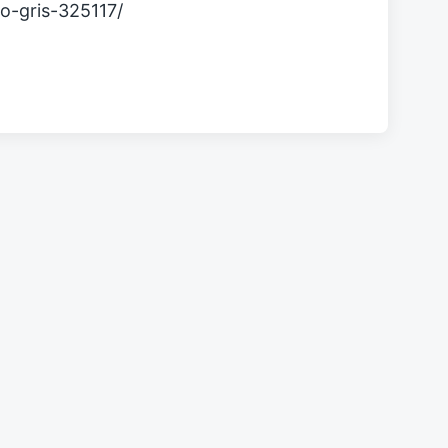
lo-gris-325117/
gilidad