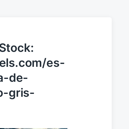
Stock:
els.com/es-
ia-de-
o-gris-