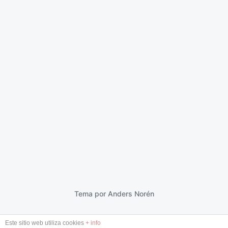
Lost & tired
26 noviembre 2020
F
e
c
h
a
p
Tema por
Anders Norén
u
b
Este sitio web utiliza cookies
+ info
l