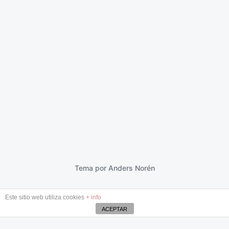
Aquello que nos une
28 septiembre 2017
F
e
c
h
a
p
Tema por
Anders Norén
u
b
Este sitio web utiliza cookies
+ info
l
i
ACEPTAR
c