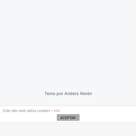
Kellys
18 febrero 2017
F
e
c
h
a
p
Tema por
Anders Norén
u
b
Este sitio web utiliza cookies
+ info
l
i
ACEPTAR
c
a