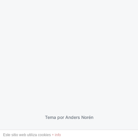
Extraños
19 febrero 2013
F
e
c
h
a
p
Tema por
Anders Norén
u
b
Este sitio web utiliza cookies
+ info
l