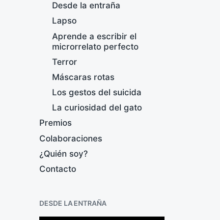
Desde la entraña
Lapso
Aprende a escribir el
microrrelato perfecto
Terror
Máscaras rotas
E
Los gestos del suicida
F
La curiosidad del gato
e
Premios
c
h
Colaboraciones
a
¿Quién soy?
p
u
Contacto
b
l
i
DESDE LA ENTRAÑA
c
a