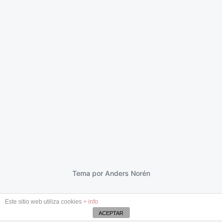
Carta abierta a Felipe González
23 marzo 2017
F
e
c
h
a
p
Tema por
Anders Norén
u
b
Este sitio web utiliza cookies
+ info
l
i
ACEPTAR