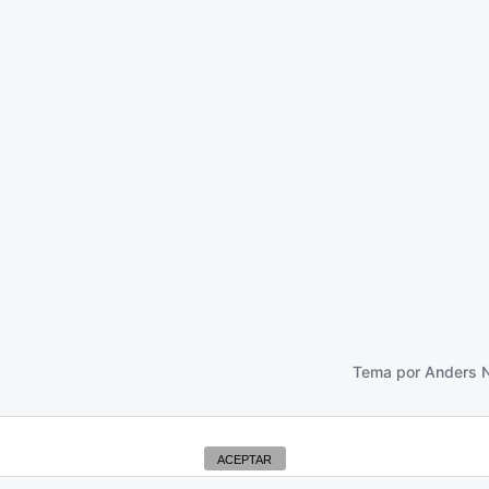
ejores
19 julio 2020
Tema por
Anders 
ACEPTAR