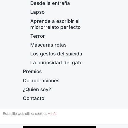
Desde la entraña
Lapso
Aprende a escribir el
microrrelato perfecto
Terror
Máscaras rotas
M
Los gestos del suicida
F
La curiosidad del gato
e
Premios
c
h
Colaboraciones
a
¿Quién soy?
p
u
Contacto
b
l
Este sitio web utiliza cookies
+ info
i
DESDE LA ENTRAÑA
c
a