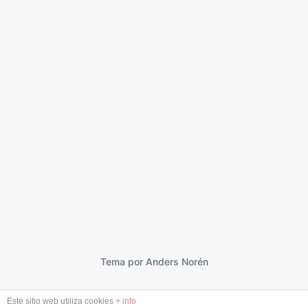
Paciente
11 julio 2013
F
e
c
h
a
p
Tema por
Anders Norén
u
b
Este sitio web utiliza cookies
+ info
l