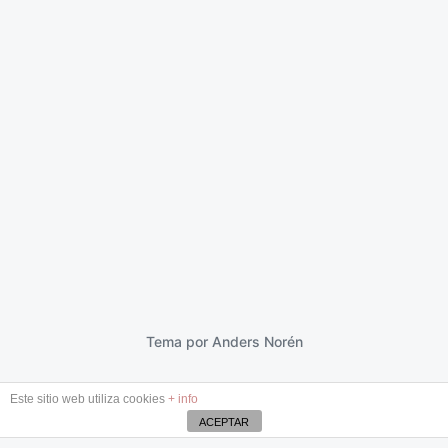
Bajo una roca profunda
11 enero 2013
F
e
c
h
a
p
Tema por
Anders Norén
u
b
Este sitio web utiliza cookies
+ info
l
i
ACEPTAR
c