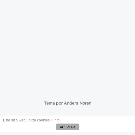
Bajo una roca profunda
11 enero 2013
F
e
c
h
a
p
Tema por
Anders Norén
u
b
Este sitio web utiliza cookies
+ info
l
i
ACEPTAR
c