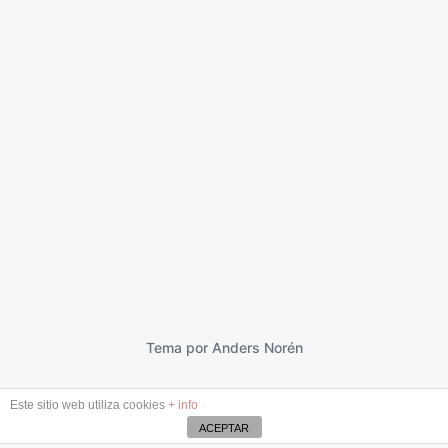
Billy
21 febrero 2013
F
e
c
h
a
p
Tema por
Anders Norén
u
b
Este sitio web utiliza cookies
+ info
l
i
ACEPTAR