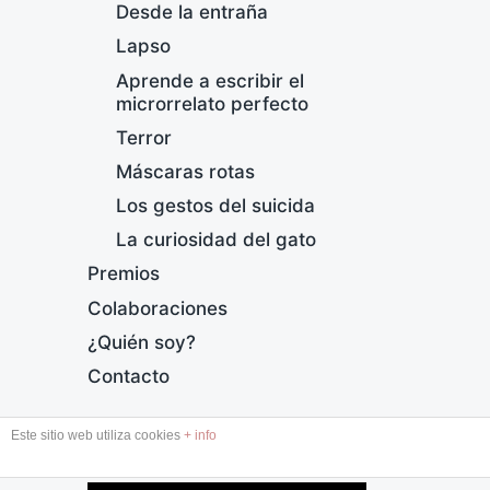
Desde la entraña
Lapso
Aprende a escribir el
microrrelato perfecto
Terror
Máscaras rotas
¡
Los gestos del suicida
F
La curiosidad del gato
e
Premios
c
h
Colaboraciones
a
¿Quién soy?
p
u
Contacto
b
l
Este sitio web utiliza cookies
+ info
i
DESDE LA ENTRAÑA
c
a