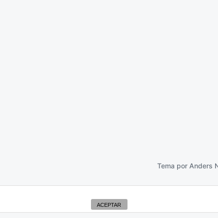
Feliz Día del Libro!
23 abril 2014
Tema por
Anders 
ACEPTAR