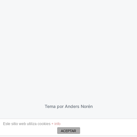
En un lugar seguro
19 marzo 2013
F
e
c
h
a
p
Tema por
Anders Norén
u
b
Este sitio web utiliza cookies
+ info
l
i
ACEPTAR