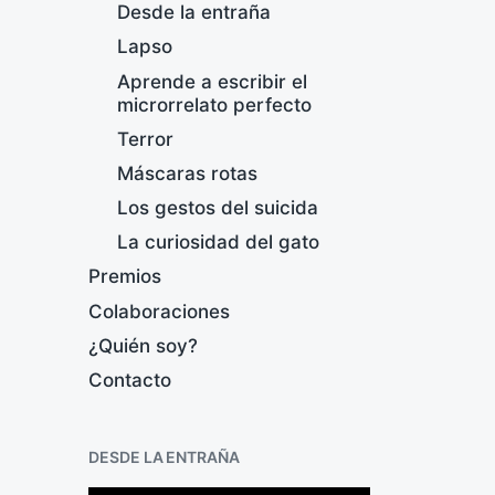
Desde la entraña
Lapso
Aprende a escribir el
microrrelato perfecto
Terror
Máscaras rotas
Los gestos del suicida
La curiosidad del gato
Premios
Colaboraciones
¿Quién soy?
Contacto
E
DESDE LA ENTRAÑA
F