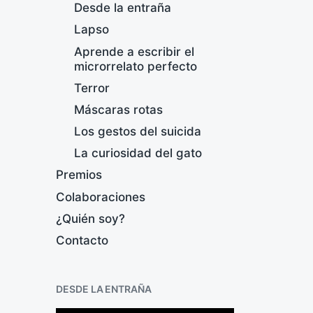
Desde la entraña
Lapso
Aprende a escribir el
microrrelato perfecto
Terror
Máscaras rotas
Los gestos del suicida
La curiosidad del gato
Premios
Colaboraciones
¿Quién soy?
Contacto
S
e
DESDE LA ENTRAÑA