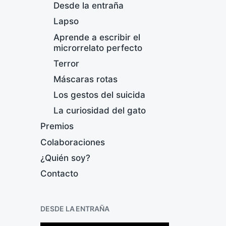
Desde la entraña
Lapso
Aprende a escribir el
microrrelato perfecto
Terror
Máscaras rotas
Los gestos del suicida
La curiosidad del gato
Premios
Colaboraciones
¿Quién soy?
Contacto
N
DESDE LA ENTRAÑA
F