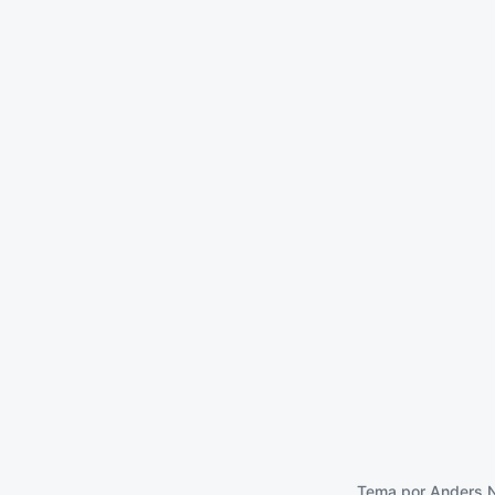
 todos los fuertes
ue parecen débiles y
e ven obligados a
oportar a débiles que
arecen fuertes
6 mayo 2016
Tema por
Anders 