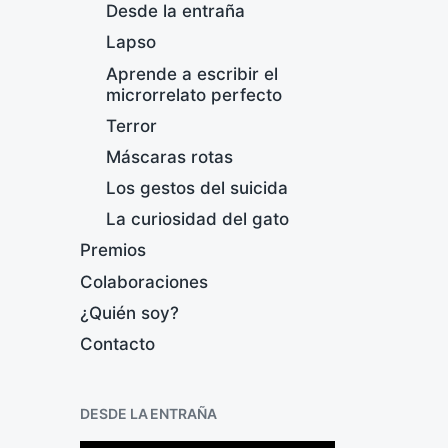
Desde la entraña
Lapso
Aprende a escribir el
microrrelato perfecto
Terror
Máscaras rotas
A
Los gestos del suicida
q
La curiosidad del gato
s
s
Premios
p
Colaboraciones
¿Quién soy?
F
e
Contacto
c
h
a
DESDE LA ENTRAÑA
p
u