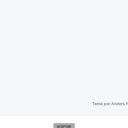
rboles
22 septiembre 2017
Tema por
Anders 
ACEPTAR