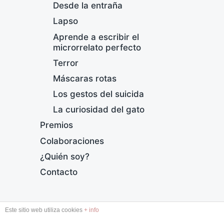
Desde la entraña
Lapso
Aprende a escribir el
microrrelato perfecto
Terror
Máscaras rotas
Los gestos del suicida
Á
La curiosidad del gato
F
Premios
e
c
Colaboraciones
h
¿Quién soy?
a
p
Contacto
u
b
l
DESDE LA ENTRAÑA
Este sitio web utiliza cookies
+ info
i
c