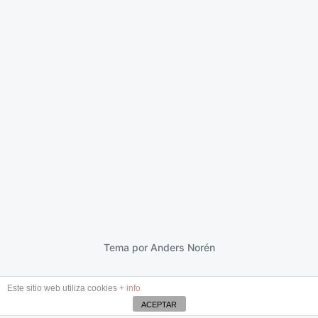
Soledad ficticia
13 mayo 2016
F
e
c
h
a
p
Tema por
Anders Norén
u
b
Este sitio web utiliza cookies
+ info
l
i
ACEPTAR