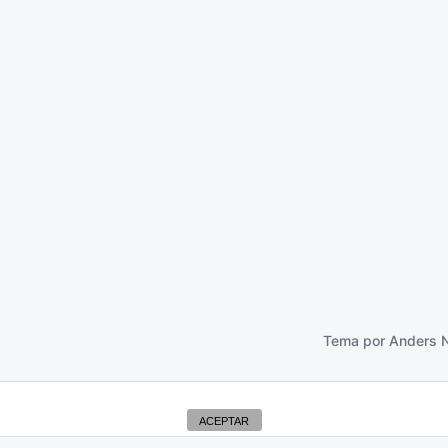
Feliz año?
31 diciembre 2012
Tema por
Anders 
ACEPTAR