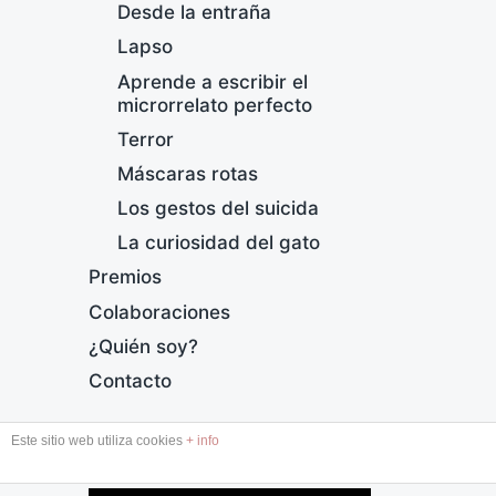
Desde la entraña
Lapso
Aprende a escribir el
microrrelato perfecto
Terror
Máscaras rotas
¿
Los gestos del suicida
F
La curiosidad del gato
e
Premios
c
h
Colaboraciones
a
¿Quién soy?
p
u
Contacto
b
l
Este sitio web utiliza cookies
+ info
i
DESDE LA ENTRAÑA
c
a