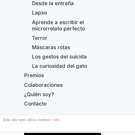
Desde la entraña
Lapso
Aprende a escribir el
microrrelato perfecto
Terror
Máscaras rotas
O
Los gestos del suicida
F
La curiosidad del gato
e
Premios
c
h
Colaboraciones
a
¿Quién soy?
p
u
Contacto
b
l
Este sitio web utiliza cookies
+ info
i
DESDE LA ENTRAÑA
c
a