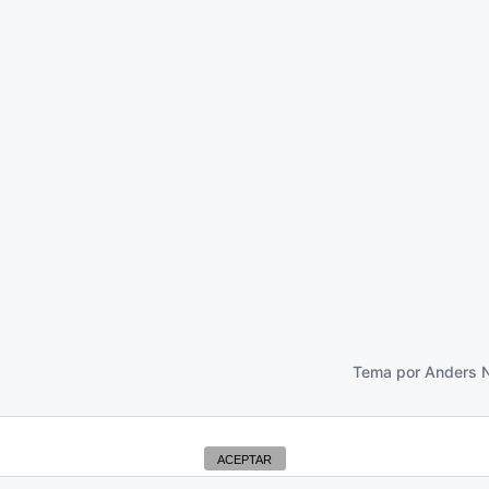
 secreta
1 julio 2026
Tema por
Anders 
ACEPTAR