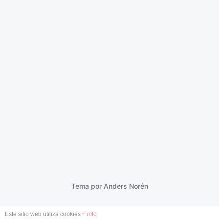
La sombra del Tenorio
7 febrero 2013
F
e
c
h
a
p
Tema por
Anders Norén
u
b
Este sitio web utiliza cookies
+ info
l