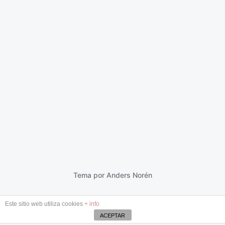
Héroes
18 marzo 2024
F
e
c
h
a
p
Tema por
Anders Norén
u
b
Este sitio web utiliza cookies
+ info
l
i
ACEPTAR