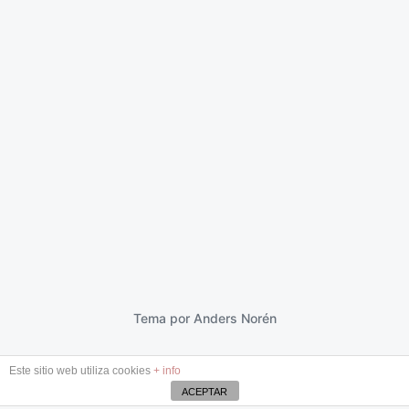
La oscuridad en cierne
29 abril 2023
F
e
c
h
a
p
Tema por
Anders Norén
u
b
Este sitio web utiliza cookies
+ info
l
i
ACEPTAR