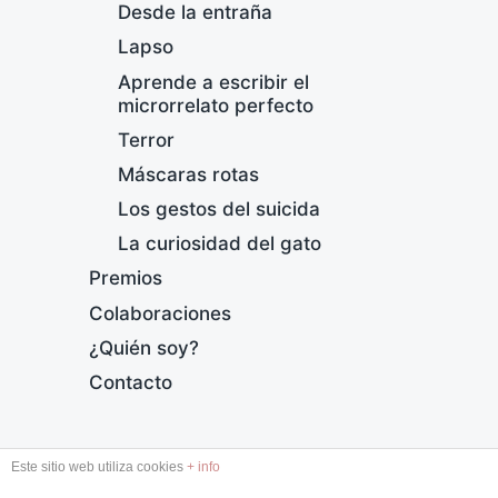
Desde la entraña
Lapso
Aprende a escribir el
microrrelato perfecto
Terror
Máscaras rotas
L
Los gestos del suicida
La curiosidad del gato
F
e
Premios
c
Colaboraciones
h
a
¿Quién soy?
p
Contacto
u
b
l
DESDE LA ENTRAÑA
i
Este sitio web utiliza cookies
+ info
c