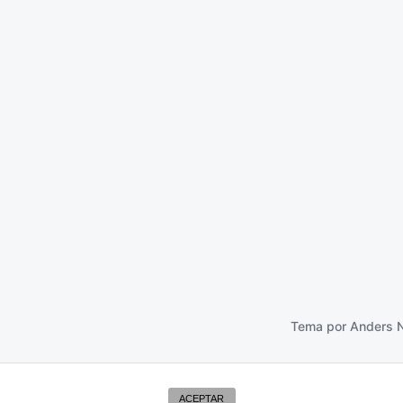
a invitación
30 septiembre 2013
Tema por
Anders 
ACEPTAR