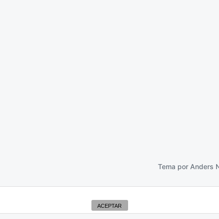
ormas
23 octubre 2015
Tema por
Anders 
ACEPTAR