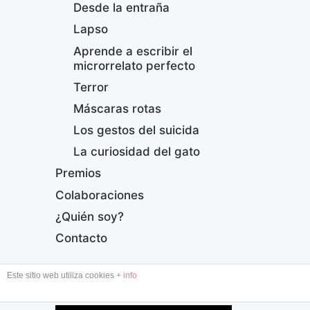
Desde la entraña
Lapso
Aprende a escribir el
microrrelato perfecto
Terror
Máscaras rotas
F
Los gestos del suicida
F
La curiosidad del gato
e
Premios
c
h
Colaboraciones
a
¿Quién soy?
p
u
Contacto
b
l
Este sitio web utiliza cookies
+ info
i
DESDE LA ENTRAÑA
c
a