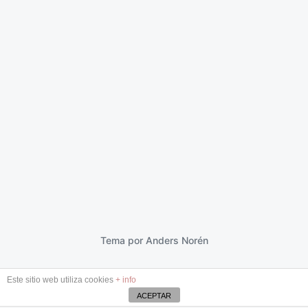
Carta abierta a Felipe González
23 marzo 2017
F
e
c
h
a
p
Tema por
Anders Norén
u
b
Este sitio web utiliza cookies
+ info
l
i
ACEPTAR