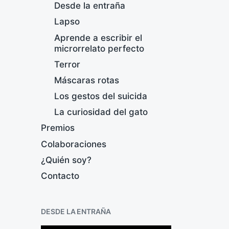
Desde la entraña
Lapso
Aprende a escribir el
microrrelato perfecto
Terror
Máscaras rotas
Los gestos del suicida
La curiosidad del gato
Premios
Colaboraciones
¿Quién soy?
Contacto
D
DESDE LA ENTRAÑA
F