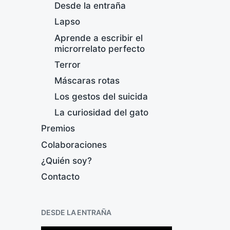
Desde la entraña
Lapso
Aprende a escribir el
microrrelato perfecto
Terror
Máscaras rotas
Los gestos del suicida
La curiosidad del gato
Premios
Colaboraciones
¿Quién soy?
Contacto
C
DESDE LA ENTRAÑA
F