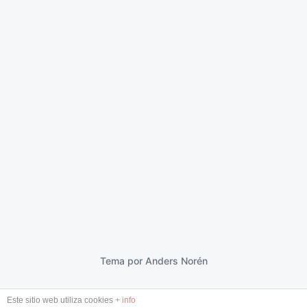
Extraños
19 febrero 2013
F
e
c
h
a
p
Tema por
Anders Norén
u
b
Este sitio web utiliza cookies
+ info
l