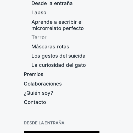
Desde la entraña
Lapso
Aprende a escribir el
microrrelato perfecto
Terror
Máscaras rotas
Los gestos del suicida
L
La curiosidad del gato
F
Premios
e
c
Colaboraciones
h
¿Quién soy?
a
p
Contacto
u
b
l
DESDE LA ENTRAÑA
i
c